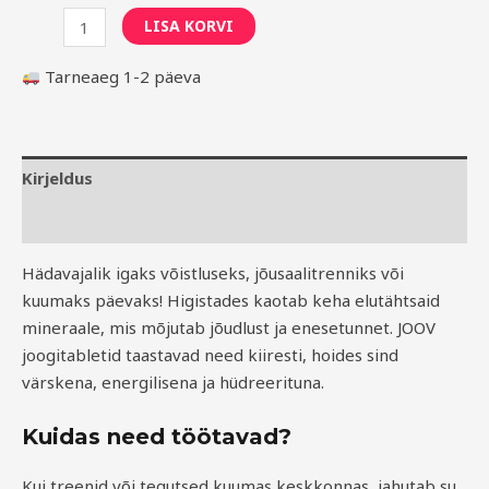
LISA KORVI
Tarneaeg 1-2 päeva
Kirjeldus
Koostis
Hädavajalik igaks võistluseks, jõusaalitrenniks või
kuumaks päevaks! Higistades kaotab keha elutähtsaid
mineraale, mis mõjutab jõudlust ja enesetunnet. JOOV
joogitabletid taastavad need kiiresti, hoides sind
värskena, energilisena ja hüdreerituna.
Kuidas need töötavad?
Kui treenid või tegutsed kuumas keskkonnas, jahutab su