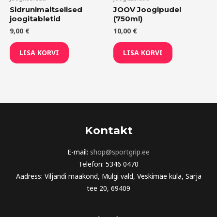
Sidrunimaitselised
JOOV Joogipudel
joogitabletid
(750ml)
9,00
€
10,00
€
LISA KORVI
LISA KORVI
Kontakt
E-mail:
shop@sportgrip.ee
Telefon: 5346 0470
Aadress: Viljandi maakond, Mulgi vald, Veskimäe küla, Sarja
tee 20, 69409