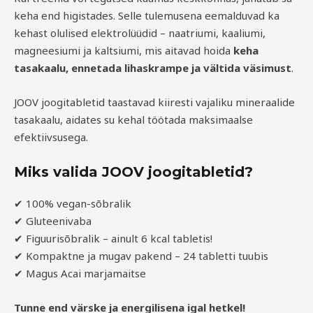
keha end higistades. Selle tulemusena eemalduvad ka
kehast olulised elektrolüüdid – naatriumi, kaaliumi,
magneesiumi ja kaltsiumi, mis aitavad hoida
keha
tasakaalu, ennetada lihaskrampe ja vältida väsimust
.
JOOV joogitabletid taastavad kiiresti vajaliku mineraalide
tasakaalu, aidates su kehal töötada maksimaalse
efektiivsusega.
Miks valida JOOV joogitabletid?
✔ 100% vegan-sõbralik
✔ Gluteenivaba
✔ Figuurisõbralik – ainult 6 kcal tabletis!
✔ Kompaktne ja mugav pakend – 24 tabletti tuubis
✔ Magus Acai marjamaitse
Tunne end värske ja energilisena igal hetkel!